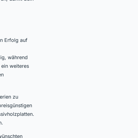
n Erfolg auf
ebig, während
t ein weiteres
en
erien zu
preisgünstigen
sivholzplatten.
n.
ewünschten