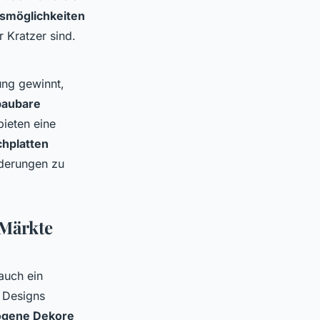
smöglichkeiten
r Kratzer sind.
ng gewinnt,
baubare
ieten eine
chplatten
rderungen zu
 Märkte
 auch ein
 Designs
ogene Dekore