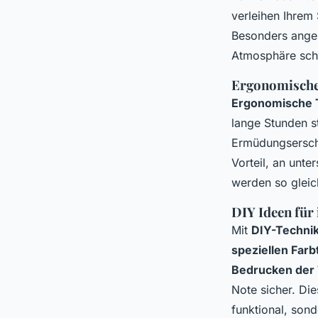
verleihen Ihrem 
Besonders ange
Atmosphäre sch
Ergonomische 
Ergonomische T
lange Stunden 
Ermüdungsersc
Vorteil, an unte
werden so glei
DIY Ideen für 
Mit
DIY-Techni
speziellen Far
Bedrucken der 
Note sicher. Di
funktional, son