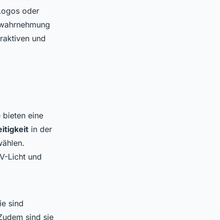
 Logos oder
enwahrnehmung
traktiven und
 bieten eine
itigkeit
in der
wählen.
UV-Licht und
ie sind
Zudem sind sie