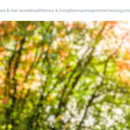
nce & real estate
health
home & living
News
pets
sports
technology
wo