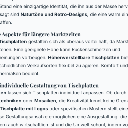
Stand eine einzigartige Identität, die ihn aus der Masse her
sagt sind
Naturtöne und Retro-Designs
, die eine warm ei
affen.
Aspekte für längere Marktzeiten
ischplatten
gestalten sich als überaus vorteilhaft, da Markt
stehen. Eine geeignete Höhe kann Rückenschmerzen und
heinungen vorbeugen.
Höhenverstellbare Tischplatten
bie
rschiedlichen Verkaufsorten flexibel zu agieren. Komfort und
chermaßen bedient.
individuelle Gestaltung von Tischplatten
ken
lassen sich Tischplatten individuell anpassen. Ob durch
btechniken
oder
Mosaiken
, die Kreativität kennt keine Gre
Tischplatte mit Logos
oder spezifischen Mustern stellt ein
ese Gestaltungsansätze ermöglichen eine Ausgestaltung, die 
dern auch wirtschaftlich ist und die Umwelt schont, indem 