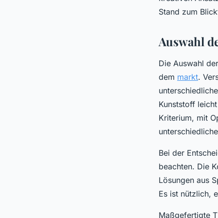
Lola
•
31 janvier 2025
•
4 min de lecture
Stand zum Blick
Auswahl de
Die Auswahl der 
dem
markt
. Ver
unterschiedliche
Kunststoff leich
Kriterium, mit 
unterschiedlich
Bei der Entschei
beachten. Die K
Lösungen aus Sp
Es ist nützlich,
Maßgefertigte T