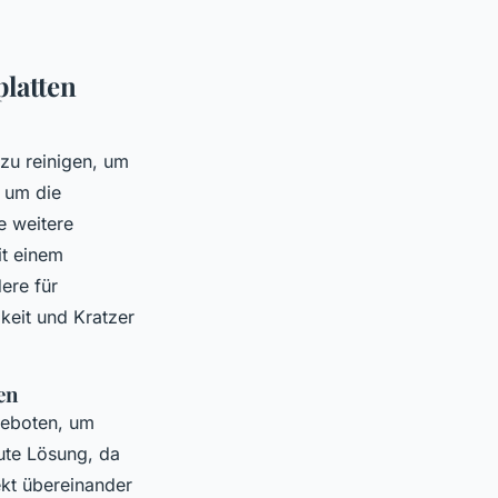
platten
 zu reinigen, um
 um die
e weitere
it einem
ere für
keit und Kratzer
en
geboten, um
ute Lösung, da
ekt übereinander