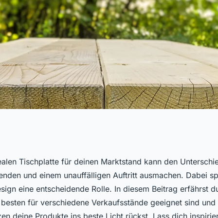
ten für deinen
ealen Tischplatte für deinen Marktstand kann den Untersch
nden und einem unauffälligen Auftritt ausmachen. Dabei spi
d auswählen
esign eine entscheidende Rolle. In diesem Beitrag erfährst d
 besten für verschiedene Verkaufsstände geeignet sind und 
en deine Produkte ins beste Licht rückst. Lass dich inspirie