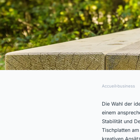
Accueil
›
business
BUSINESS
Die besten tischplat
Die Wahl der id
einem anspreche
markt verkaufsstan
Stabilität und D
Tischplatten am
kreativen Ansätz