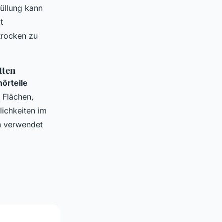
üllung kann
t
trocken zu
tten
örteile
 Flächen,
ichkeiten im
n verwendet