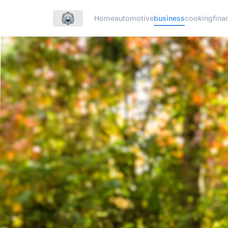
Home
automotive
business
cooking
fina